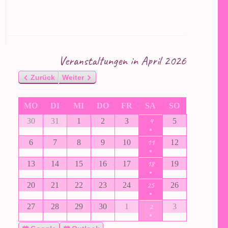
Veranstaltungen in April 2026
Zurück
Weiter
MO
DI
MI
DO
FR
SA
SO
4
30
31
1
2
3
5
●
11
6
7
8
9
10
12
●
18
13
14
15
16
17
19
●
25
20
21
22
23
24
26
●
2
27
28
29
30
1
3
●