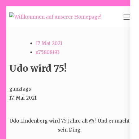
Skip
to
Willkommen
content
auf unserer
(Press
Homepage!
17 Mai 2021
Enter)
u75808193
Udo wird 75!
Udo
ganztags
wird
17. Mai 2021
75!
Udo Lindenberg wird 75 Jahre alt 🎂 ! Und er macht
sein Ding!