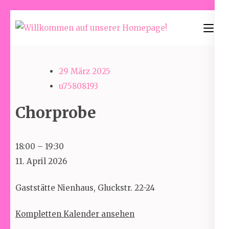
Skip
to
Willkommen
content
auf unserer
(Press
Homepage!
29 März 2025
Enter)
u75808193
Chorprobe
Chorprobe
18:00
–
19:30
11. April 2026
Gaststätte Nienhaus, Gluckstr. 22-24
Kompletten Kalender ansehen