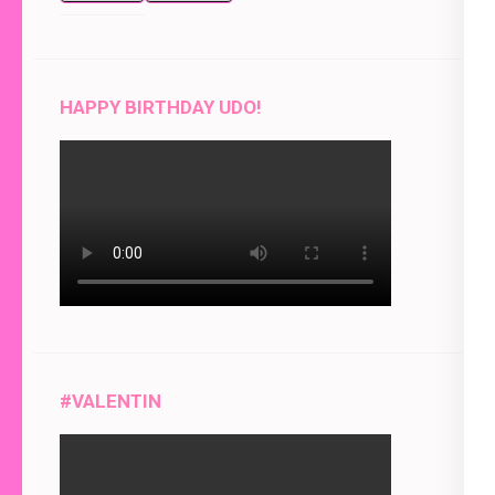
event)
for
for
HAPPY BIRTHDAY UDO!
#VALENTIN