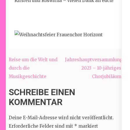
Kirsten und Roswitha – vielen Dank an euch!
Beitragsnavigation
Reise um die Welt und
Jahreshauptversammlung
durch die
2023 – 10-jähriges
Musikgeschichte
Chorjubiläum
SCHREIBE EINEN
KOMMENTAR
Deine E-Mail-Adresse wird nicht veröffentlicht.
Erforderliche Felder sind mit
*
markiert