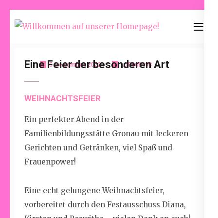
Skip
to
Willkommen
content
auf unserer
(Press
Homepage!
Eine Feier der besonderen Art
5 Dezember 2022
u75808193
Enter)
WEIHNACHTSFEIER
Ein perfekter Abend in der
Familienbildungsstätte Gronau mit leckeren
Gerichten und Getränken, viel Spaß und
Frauenpower!
Eine echt gelungene Weihnachtsfeier,
vorbereitet durch den Festausschuss Diana,