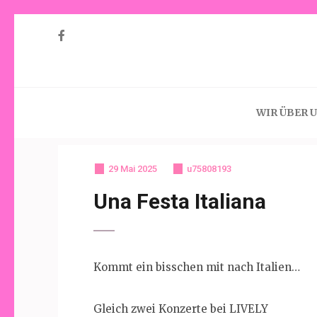
Skip
to
content
Willkommen auf un
(Press
Enter)
WIR ÜBER 
29 Mai 2025
u75808193
Una Festa Italiana
Kommt ein bisschen mit nach Italien…
Gleich zwei Konzerte bei LIVELY