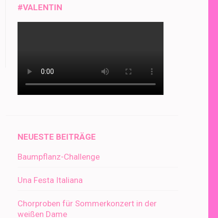
#VALENTIN
NEUESTE BEITRÄGE
Baumpflanz-Challenge
Una Festa Italiana
Chorproben für Sommerkonzert in der
weißen Dame