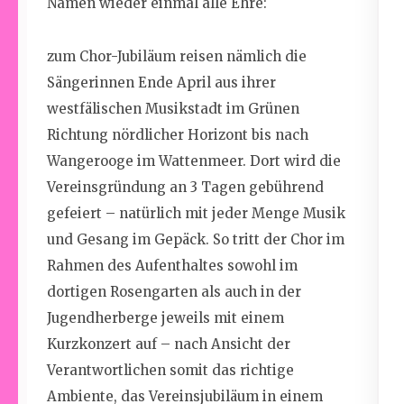
Namen
wieder einmal
alle Ehre:
zum
Chor-Jubiläum
reisen
nämlich
die
Sängerinnen
Ende April
aus ihrer
westfälischen Musikstadt im Grünen
Richtung nördlicher Horizont bis nach
Wangerooge im Wattenmeer. Dort wird d
ie
Vereinsgründung
an 3 Tagen
gebührend
gefeiert – natürlich mit jeder Menge Musik
und Gesang
im Gepäck
.
So tritt der Chor im
Rahmen des Aufenthaltes sowohl im
dortigen Rosengarten als auch in der
Jugendherberge jeweils mit einem
Kurzkonzert auf
– nach
Ansicht der
Verantwortlichen
somit
d
as
richtige
Ambiente
, das Vereinsjubiläum in einem