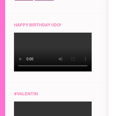
event)
for
for
HAPPY BIRTHDAY UDO!
#VALENTIN