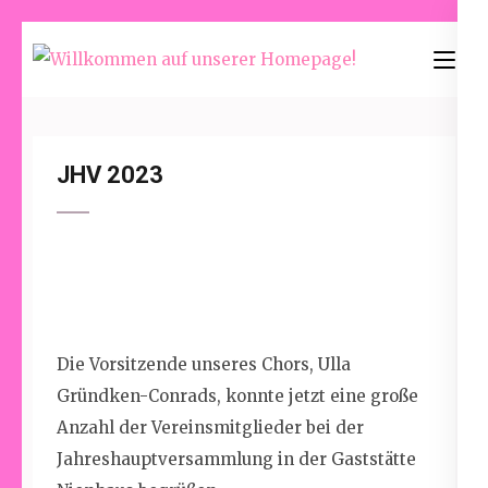
Skip
to
Willkommen
content
auf unserer
(Press
Homepage!
Enter)
JHV 2023
Die Vorsitzende
unseres Chors
, Ulla
Gründken-Conrads, konnte jetzt eine gro
ß
e
Anzahl der Vereinsmitglieder bei der
J
ahreshauptversammlung
in der Gaststätte