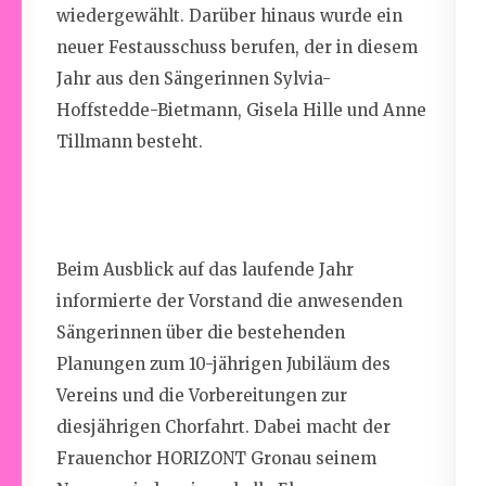
wiedergewählt. Darüber hinaus wurde ein
neuer F
estausschuss
berufen, der
in diesem
Jahr aus den Sängeri
nnen Sylvia-
Hoffstedde-Bietmann, Gisela Hille und Anne
Tillmann besteht
.
Beim Ausblick auf das laufende Jahr
informierte der Vorstand die anwesenden
Sängerinnen über
die bestehenden
Planungen zum 10-jährigen Jubiläum des
Vereins und
d
ie
Vorbereitungen zur
diesjährigen Chorfahr
t. Dabei macht d
er
Frauenchor HORIZONT
Gronau
seinem