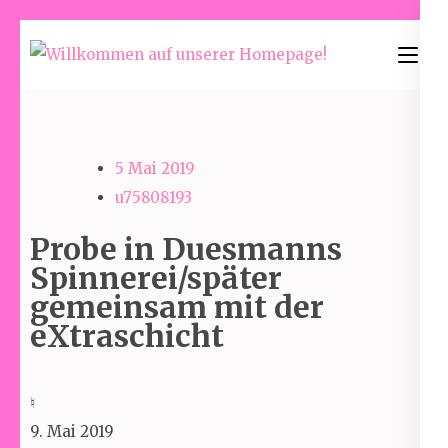
Skip
to
Willkommen
content
auf unserer
(Press
Homepage!
Enter)
5 Mai 2019
u75808193
Probe in Duesmanns
Spinnerei/später
gemeinsam mit der
eXtraschicht
Probe
♮
in
9. Mai 2019