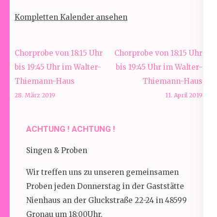
Duesmanns
Kompletten Kalender ansehen
Spinnerei/später
gemeinsam
mit
Beitragsnavigation
Chorprobe von 18:15 Uhr
Chorprobe von 18:15 Uhr
der
bis 19:45 Uhr im Walter-
bis 19:45 Uhr im Walter-
eXtraschicht
Thiemann-Haus
Thiemann-Haus
28. März 2019
11. April 2019
ACHTUNG ! ACHTUNG !
Singen & Proben
Wir treffen uns zu unseren gemeinsamen
Proben jeden Donnerstag in der Gaststätte
Nienhaus an der Gluckstraße 22-24 in 48599
Gronau um 18:00Uhr.