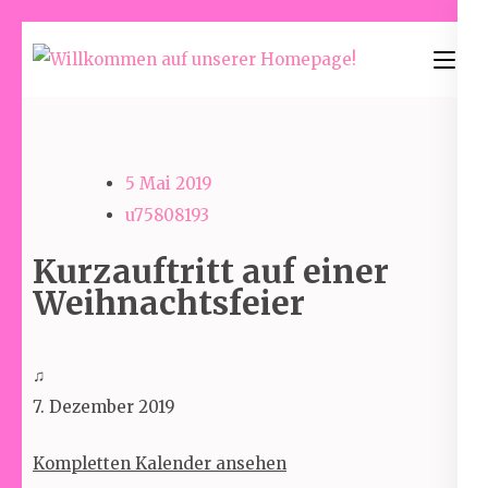
Skip
to
Willkommen
content
auf unserer
(Press
Homepage!
Enter)
5 Mai 2019
u75808193
Kurzauftritt auf einer
Weihnachtsfeier
Kurzauftritt
♫
auf
7. Dezember 2019
einer
Kompletten Kalender ansehen
Weihnachtsfeier