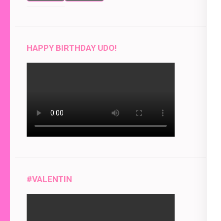
event)
for
for
HAPPY BIRTHDAY UDO!
#VALENTIN