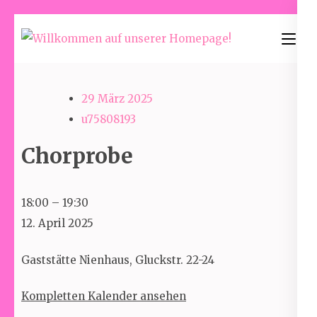
Skip
to
Willkommen
content
auf unserer
(Press
Homepage!
29 März 2025
Enter)
u75808193
Chorprobe
Chorprobe
18:00
–
19:30
12. April 2025
Gaststätte Nienhaus, Gluckstr. 22-24
Kompletten Kalender ansehen